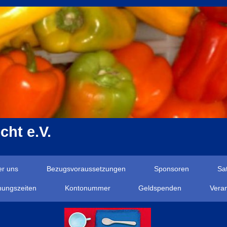
cht e.V.
er uns
Bezugsvoraussetzungen
Sponsoren
Sa
nungszeiten
Kontonummer
Geldspenden
Vera